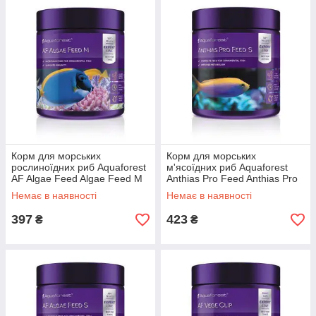
Корм для морських
Корм для морських
рослиноїдних риб Aquaforest
м'ясоїдних риб Aquaforest
AF Algae Feed Algae Feed M
Anthias Pro Feed Anthias Pro
(2.5 мм) 155г
Feed (1мм) 155г
Немає в наявності
Немає в наявності
397
423
₴
₴