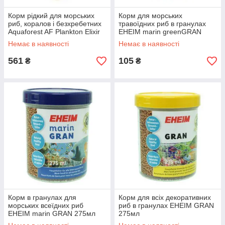
Корм рідкий для морських
Корм для морських
риб, коралов і безхребетних
травоїдних риб в гранулах
Aquaforest AF Plankton Elixir
EHEIM marin greenGRAN
250мл.
Немає в наявності
Немає в наявності
561
105
₴
₴
Корм в гранулах для
Корм для всіх декоративних
морських всеїдних риб
риб в гранулах EHEIM GRAN
EHEIM marin GRAN 275мл
275мл