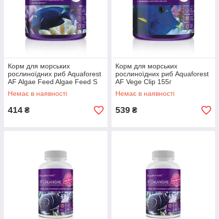
Корм для морських
Корм для морських
рослиноїдних риб Aquaforest
рослиноїдних риб Aquaforest
AF Algae Feed Algae Feed S
AF Vege Clip 155г
(1мм) 155г
Немає в наявності
Немає в наявності
414
539
₴
₴