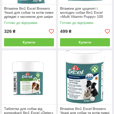
Вітаміни 8in1 Excel Brewers
Вітаміни для цуценят і
Yeast для собак та котів пивні
молодих собак 8in1 Excel
дріжджі з часником для шкіри
«Multi Vitamin Puppy» 100
та шерсті 140 шт
таблеток (мультивітамін)
Готово до відправки
Готово до відправки
326
499
₴
₴
Купити
Купити
Таблетки для собак від
Вітаміни 8in1 Excel Brewers
копрофагії 8in1 Excel «Deter»
Yeast для собак та котів пивні