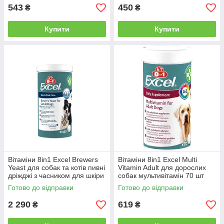
543
450
₴
₴
Купити
Купити
Вітаміни 8in1 Excel Brewers
Вітаміни 8in1 Excel Multi
Yeast для собак та котів пивні
Vitamin Adult для дорослих
дріжджі з часником для шкіри
собак мультивітамін 70 шт
та шерсті 1430 шт
Готово до відправки
Готово до відправки
2 290
619
₴
₴