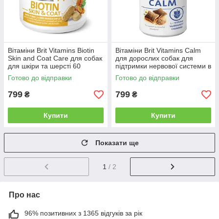
Вітаміни Brit Vitamins Biotin
Вітаміни Brit Vitamins Calm
Skin and Coat Care для собак
для дорослих собак для
для шкіри та шерсті 60
підтримки нервової системи в
таблеток
стресових ситуаціях на
Готово до відправки
Готово до відправки
протеїні з комах 150 г
799
799
₴
₴
Купити
Купити
Показати ще
1
/ 2
Про нас
96% позитивних з 1365 відгуків за рік