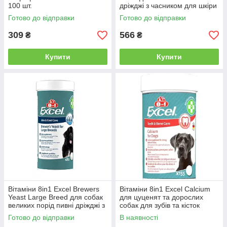
100 шт.
дріжджі з часником для шкіри
та шерсті 260 шт
Готово до відправки
Готово до відправки
309
566
₴
₴
Купити
Купити
Вітаміни 8in1 Excel Brewers
Вітаміни 8in1 Excel Calcium
Yeast Large Breed для собак
для цуценят та дорослих
великих порід пивні дріжджі з
собак для зубів та кісток
часником 80 шт
кальцій 155 шт
Готово до відправки
В наявності