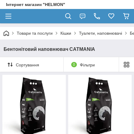
Інтернет магазин "HELMON"
Товари та послуги
Кішки
Туалети, наповнювачі
Б
Бентонітовий наповнювач CATMANIA
Сортування
0
Фільтри