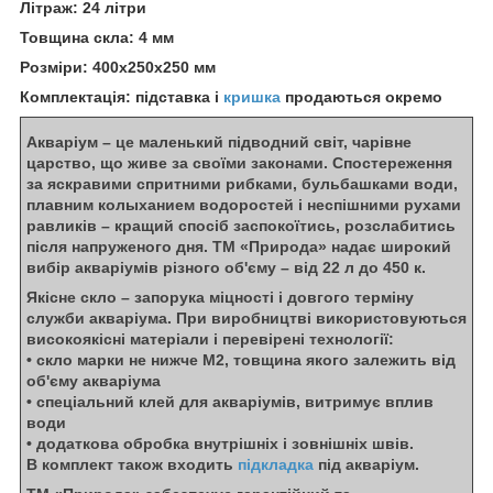
Літраж: 24 літри
Товщина скла: 4 мм
Розміри: 400х250х250 мм
Комплектація: підставка і
кришка
продаються окремо
Акваріум – це маленький підводний світ, чарівне
царство, що живе за своїми законами. Спостереження
за яскравими спритними рибками, бульбашками води,
плавним колыханием водоростей і неспішними рухами
равликів – кращий спосіб заспокоїтись, розслабитись
після напруженого дня. ТМ «Природа» надає широкий
вибір акваріумів різного об'єму – від 22 л до 450 к.
Якісне скло – запорука міцності і довгого терміну
служби акваріума. При виробництві використовуються
високоякісні матеріали і перевірені технології:
• скло марки не нижче М2, товщина якого залежить від
об'єму акваріума
• спеціальний клей для акваріумів, витримує вплив
води
• додаткова обробка внутрішніх і зовнішніх швів.
В комплект також входить
підкладка
під акваріум.