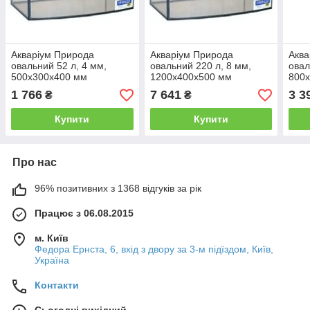
Акваріум Природа
Акваріум Природа
Аква
овальний 52 л, 4 мм,
овальний 220 л, 8 мм,
овал
500х300х400 мм
1200х400х500 мм
800
1 766
7 641
3 3
₴
₴
Купити
Купити
Про нас
96% позитивних з 1368 відгуків за рік
Працює з 06.08.2015
м. Київ
Федора Ернста, 6, вхід з двору за 3-м підїздом, Київ,
Україна
Контакти