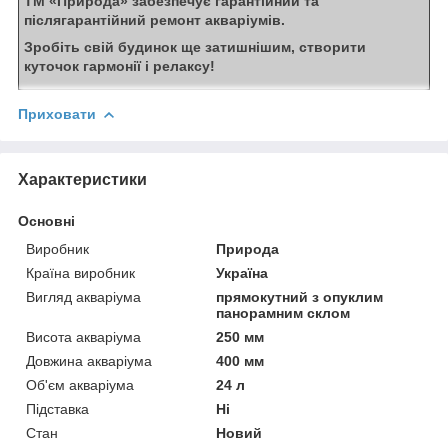
ТМ «Природа» забезпечує гарантійний та
післягарантійний ремонт акваріумів.
Зробіть свій будинок ще затишнішим, створити
куточок гармонії і релаксу!
Приховати
Характеристики
Основні
Виробник
Природа
Країна виробник
Україна
Вигляд акваріума
прямокутний з опуклим
панорамним склом
Висота акваріума
250 мм
Довжина акваріума
400 мм
Об'єм акваріума
24 л
Підставка
Ні
Стан
Новий