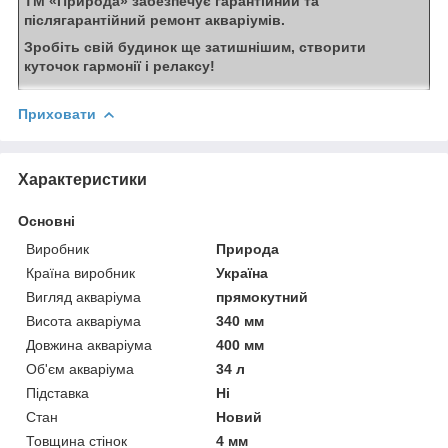
ТМ «Природа» забезпечує гарантійний та
післягарантійний ремонт акваріумів.
Зробіть свій будинок ще затишнішим, створити
куточок гармонії і релаксу!
Приховати
Характеристики
Основні
Виробник
Природа
Країна виробник
Україна
Вигляд акваріума
прямокутний
Висота акваріума
340 мм
Довжина акваріума
400 мм
Об'єм акваріума
34 л
Підставка
Ні
Стан
Новий
Товщина стінок
4 мм