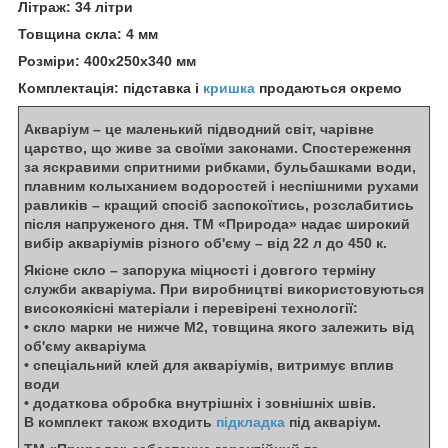
Літраж: 34 літри
Товщина скла: 4 мм
Розміри: 400х250х340 мм
Комплектація: підставка і
кришка
продаються окремо
Акваріум – це маленький підводний світ, чарівне
царство, що живе за своїми законами. Спостереження
за яскравими спритними рибками, бульбашками води,
плавним колыханием водоростей і неспішними рухами
равликів – кращий спосіб заспокоїтись, розслабитись
після напруженого дня. ТМ «Природа» надає широкий
вибір акваріумів різного об'єму – від 22 л до 450 к.
Якісне скло – запорука міцності і довгого терміну
служби акваріума. При виробництві використовуються
високоякісні матеріали і перевірені технології:
• скло марки не нижче М2, товщина якого залежить від
об'єму акваріума
• спеціальний клей для акваріумів, витримує вплив
води
• додаткова обробка внутрішніх і зовнішніх швів.
В комплект також входить
підкладка
під акваріум.