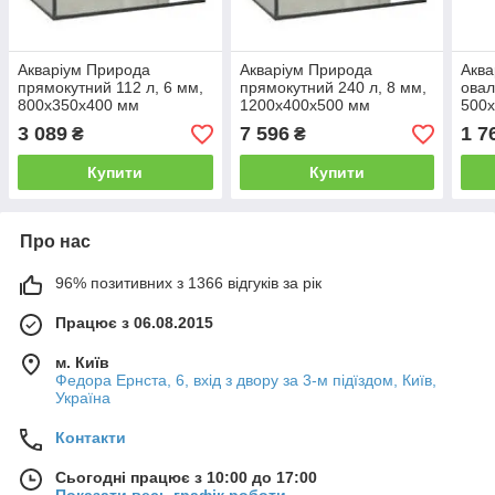
Акваріум Природа
Акваріум Природа
Аква
прямокутний 112 л, 6 мм,
прямокутний 240 л, 8 мм,
овал
800х350х400 мм
1200х400х500 мм
500
3 089
7 596
1 7
₴
₴
Купити
Купити
Про нас
96% позитивних з 1366 відгуків за рік
Працює з 06.08.2015
м. Київ
Федора Ернста, 6, вхід з двору за 3-м підїздом, Київ,
Україна
Контакти
Сьогодні працює з 10:00 до 17:00