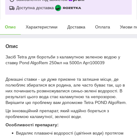
Доступна доставка
Опис
Характеристики
Доставка
Оплата
Умови п
Опис
Засіб Tetra для боротьби з каламутною зеленою водою у
ставку Pond AlgoRem 250мл на 5000л Арт100039
Домашні ставки - це дуже приємне та затишне місце, де
полюбляє збиратися вся родина, але часто буває так, що в
них починають розмножуватися синьо-зелені водорості. В
результаті цього вода стає каламутною та непрозорою.
Вирішити цю проблему вам допоможе Tetra POND AlgoRem.
Це інноваційний препарат, який надійно бореться з
проблемою каламутної, зеленої води.
Особливості препарату:
Видаляє плаваючі водорості (цвітіння води) протягом