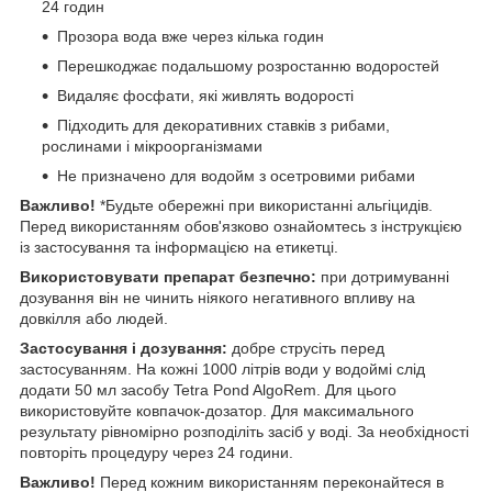
24 годин
Прозора вода вже через кілька годин
Перешкоджає подальшому розростанню водоростей
Видаляє фосфати, які живлять водорості
Підходить для декоративних ставків з рибами,
рослинами і мікроорганізмами
Не призначено для водойм з осетровими рибами
Важливо!
*Будьте обережні при використанні альгіцидів.
Перед використанням обов'язково ознайомтесь з інструкцією
із застосування та інформацією на етикетці.
Використовувати препарат безпечно:
при дотримуванні
дозування він не чинить ніякого негативного впливу на
довкілля або людей.
Застосування і дозування:
добре струсіть перед
застосуванням. На кожні 1000 літрів води у водоймі слід
додати 50 мл засобу Tetra Pond AlgoRem. Для цього
використовуйте ковпачок-дозатор. Для максимального
результату рівномірно розподіліть засіб у воді. За необхідності
повторіть процедуру через 24 години.
Важливо!
Перед кожним використанням переконайтеся в