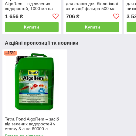
AlgoRem – від зелених
для ставка для біологічної
для 
водоростей, 1000 мл на
активації фільтра 500 мл
нитк
15000 л
водо
1 656
706
3 5
₴
₴
л
Купити
Купити
Акційні пропозиції та новинки
–15%
Tetra Pond AlgoRem – засіб
від зелених водоростей у
ставку 3 л на 60000 л
Готово до відправки