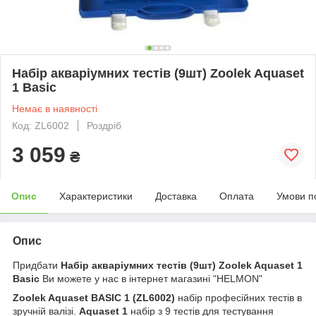
Набір акваріумних тестів (9шт) Zoolek Aquaset
1 Basic
Немає в наявності
Код: ZL6002
Роздріб
3 059
₴
Опис
Характеристики
Доставка
Оплата
Умови п
Опис
Придбати
Набір акваріумних тестів (9шт) Zoolek Aquaset 1
Basic
Ви можете у нас в інтернет магазині "HELMON"
Zoolek Aquaset BASIC 1 (ZL6002)
набір професійних тестів в
зручній валізі.
Aquaset 1
набір з 9 тестів для тестування