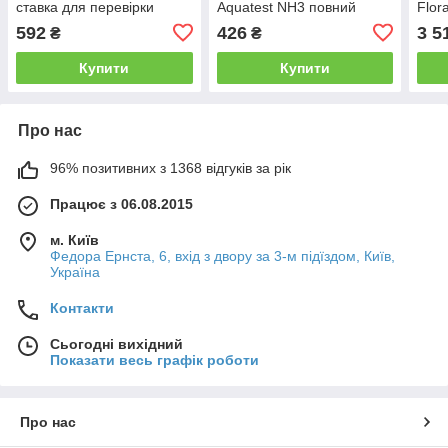
ставка для перевірки
Aquatest NH3 повний
Flor
показників якості води 25
набір
592
426
3 5
₴
₴
шт
Купити
Купити
Про нас
96% позитивних з 1368 відгуків за рік
Працює з 06.08.2015
м. Київ
Федора Ернста, 6, вхід з двору за 3-м підїздом, Київ,
Україна
Контакти
Сьогодні вихідний
Показати весь графік роботи
Про нас