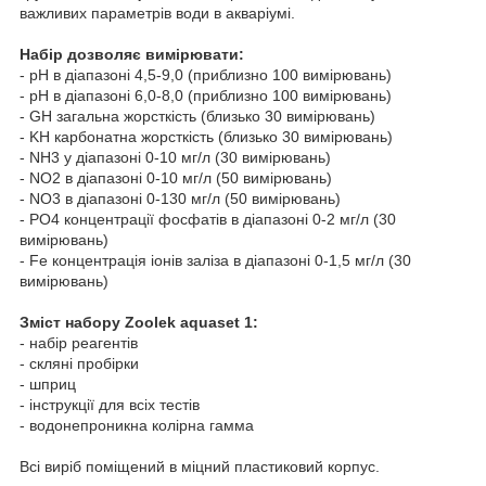
важливих параметрів води в акваріумі.
Набір дозволяє вимірювати:
- рН в діапазоні 4,5-9,0 (приблизно 100 вимірювань)
- рН в діапазоні 6,0-8,0 (приблизно 100 вимірювань)
- GH загальна жорсткість (близько 30 вимірювань)
- KH карбонатна жорсткість (близько 30 вимірювань)
- NH3 у діапазоні 0-10 мг/л (30 вимірювань)
- NO2 в діапазоні 0-10 мг/л (50 вимірювань)
- NO3 в діапазоні 0-130 мг/л (50 вимірювань)
- PO4 концентрації фосфатів в діапазоні 0-2 мг/л (30
вимірювань)
- Fe концентрація іонів заліза в діапазоні 0-1,5 мг/л (30
вимірювань)
Зміст набору Zoolek aquaset 1:
- набір реагентів
- скляні пробірки
- шприц
- інструкції для всіх тестів
- водонепроникна колірна гамма
Всі виріб поміщений в міцний пластиковий корпус.