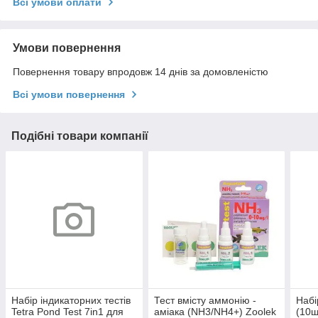
Всі умови оплати
Умови повернення
Повернення товару впродовж 14 днів за домовленістю
Всі умови повернення
Подібні товари компанії
Набір індикаторних тестів
Тест вмісту аммонію -
Набі
Tetra Pond Test 7in1 для
аміака (NH3/NH4+) Zoolek
(10ш