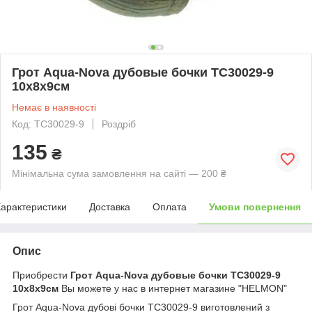
Грот Aqua-Nova дубовые бочки TC30029-9
10x8x9cм
Немає в наявності
Код: TC30029-9
Роздріб
135
₴
Мінімальна сума замовлення на сайті — 200 ₴
арактеристики
Доставка
Оплата
Умови повернення
Опис
Приобрести
Грот Aqua-Nova дубовые бочки TC30029-9
10x8x9cм
Вы можете у нас в интернет магазине "HELMON"
Грот Aqua-Nova дубові бочки TC30029-9 виготовлений з