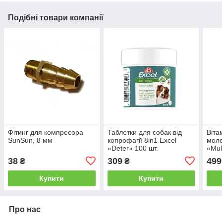
Подібні товари компанії
Фітинг для компресора
Таблетки для собак від
Віта
SunSun, 8 мм
копрофагії 8in1 Excel
моло
«Deter» 100 шт.
«Mul
табл
38
309
499
₴
₴
Купити
Купити
Про нас