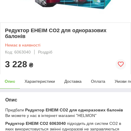
Редуктор EHEIM CO2 для одноразових
балонів
Немає в наявності
Код: 6063040
Роздріб
3 228
₴
Опис
Характеристики
Доставка
Оплата
Умови п
Опис
Придбати
Редуктор EHEIM CO2 для одноразових балонів
Ви можете у нас в інтернет магазині "HELMON"
Редуктор EHEIM CO2 6063040
підходить для систем СО2 в
яких використовується змінні одноразові не заправляються