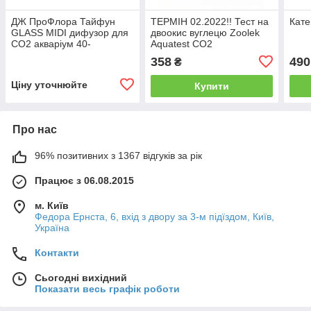
ДЖ ПроФлора Тайфун
ТЕРМІН 02.2022!! Тест на
Кате
GLASS MIDI дифузор для
двоокис вуглецю Zoolek
СО2 акваріум 40-
Aquatest CO2
300літрів, 64693
358
490
₴
Ціну уточнюйте
Купити
Про нас
96% позитивних з 1367 відгуків за рік
Працює з 06.08.2015
м. Київ
Федора Ернста, 6, вхід з двору за 3-м підїздом, Київ,
Україна
Контакти
Сьогодні вихідний
Показати весь графік роботи