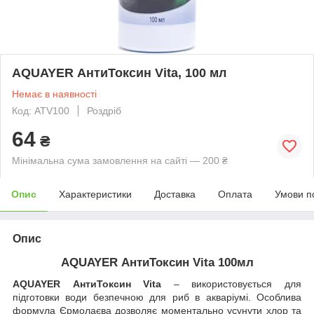
AQUAYER АнтиТоксин Vita, 100 мл
Немає в наявності
Код: ATV100
Роздріб
64
₴
Мінімальна сума замовлення на сайті — 200 ₴
Опис
Характеристики
Доставка
Оплата
Умови п
Опис
AQUAYER АнтиТоксин Vita 100мл
AQUAYER АнтиТоксин Vita
– використовується для
підготовки води безпечною для риб в акваріумі. Особлива
формула Єрмолаєва дозволяє моментально усунути хлор та