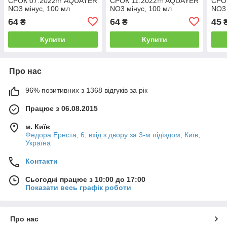
СРОК 07.2022!!! AQUAYER
СРОК 11.2022!!! AQUAYER
СРОК
NO3 мінус, 100 мл
NO3 мінус, 100 мл
NO3 
64
64
45
₴
₴
Купити
Купити
Про нас
96% позитивних з 1368 відгуків за рік
Працює з 06.08.2015
м. Київ
Федора Ернста, 6, вхід з двору за 3-м підїздом, Київ,
Україна
Контакти
Сьогодні працює з 10:00 до 17:00
Показати весь графік роботи
Про нас