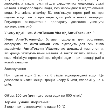
хлорамін, а також токсичні для акваріумних мешканців важкі
метали з водопровідної води, без необхідності відстоювання
води. Наявність вітаміну В1 пом'якшує стрес риб як при
підміні води, так і при пересадки риб в новий акваріум.
Регулярне використання препарату дозволяє уникнути
захворювань риб.
У чому відмінність
АнтиТоксин Vita
від
АнтиТоксин+К
?
Якщо
АнтиТоксин+До
більше підходить для рослинних
акваріумів, то
АнтиТоксин Vita
підходить для всіх типів
акваріумів.
АнтиТоксин Vita
включає додаткові компоненти,
які краще зв'язують важкі метали. А також містить вітамін В1,
який мінімізує стрес риб при підміні води і при посадці риб в
новий акваріум.
Застосування
При підміні води 1 мл на 8 літрів водопровідної води. Це
дозволяє знизити концентрацію хлору 5 мг/л, хлораміну на 4
мг/л.
Об'єм: 100 мл (для підготовки води на 800 літрів)
Термін і умови зберігання:
3 роки при температурі не вище 30 °С