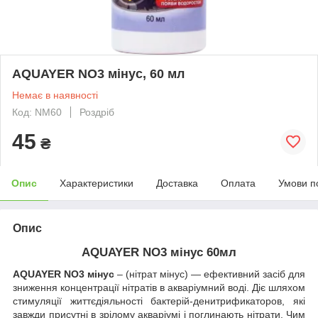
AQUAYER NO3 мінус, 60 мл
Немає в наявності
Код: NM60
Роздріб
45
₴
Опис
Характеристики
Доставка
Оплата
Умови п
Опис
AQUAYER NO
3
мінус 60мл
AQUAYER NO
3
мінус
– (нітрат мінус) — ефективний засіб для
зниження концентрації нітратів в акваріумний воді. Діє шляхом
стимуляції життєдіяльності бактерій-денитрификаторов, які
завжди присутні в зрілому акваріумі і поглинають нітрати. Чим