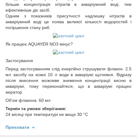
більше концентрація нітратів в акваріумний воді, тим
ефективніше діє засіб.
Одним з показників присутності надлишку нітратів в
акваріумний воді це поява великої кількості водоростей і
погіршення стану риб.
Як працює AQUAYER NO
3
мінус?
Застосування
Перед застосуванням слід енергійно струшувати флакон. 2.5
мл засобу на кожні 10 л води в акваріумі щотижня. Відразу
після внесення можливе зниження концентрації кисню в
акваріумі, тому переконайтеся, що в акваріумі працює
аератор.
Об'єм флакона: 60 мл
Термін та умови зберігання:
24 місяці при температурі не вище 30 °С
Приховати