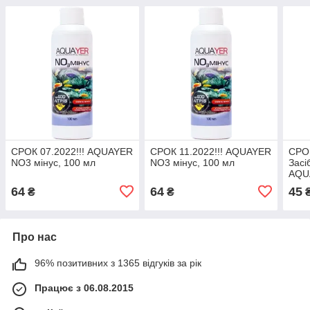
СРОК 07.2022!!! AQUAYER
СРОК 11.2022!!! AQUAYER
СРОК
NO3 мінус, 100 мл
NO3 мінус, 100 мл
Засі
AQU
мл
64
64
45
₴
₴
Про нас
96% позитивних з 1365 відгуків за рік
Працює з 06.08.2015