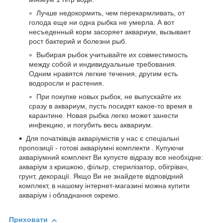
Лучше недокормить, чем перекармливать, от
голода еще ни одна рыбка не умерла. А вот
несъеденный корм засоряет аквариум, вызывает
рост бактерий и болезни рыб.
Выбирая рыбок учитывайте их совместимость
между собой и индивидуальные требования.
Одним нравятся легкие течения, другим есть
водоросли и растения.
При покупке новых рыбок, не выпускайте их
сразу в аквариум, пусть посидят какое-то время в
карантине. Новая рыбка легко может занести
инфекцию, и погубить весь аквариум.
Для початківців акваріумістів у нас є спеціальні
пропозиції - готові акваріумні комплекти . Купуючи
акваріумний комплект Ви купуєте відразу все необхідне:
акваріум з кришкою, фільтр, стерилізатор, обігрівач,
грунт, декорації. Якщо Ви не знайдете відповідний
комплект, в нашому інтернет-магазині можна купити
акваріум і обладнання окремо.
Приховати