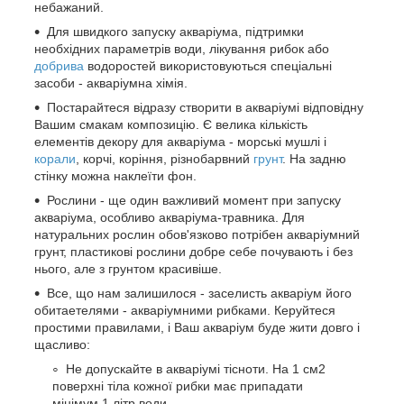
небажаний.
Для швидкого запуску акваріума, підтримки
необхідних параметрів води, лікування рибок або
добрива
водоростей використовуються спеціальні
засоби - акваріумна хімія.
Постарайтеся відразу створити в акваріумі відповідну
Вашим смакам композицію. Є велика кількість
елементів декору для акваріума - морські мушлі і
корали
, корчі, коріння, різнобарвний
грунт
. На задню
стінку можна наклеїти фон.
Рослини - ще один важливий момент при запуску
акваріума, особливо акваріума-травника. Для
натуральних рослин обов'язково потрібен акваріумний
грунт, пластикові рослини добре себе почувають і без
нього, але з грунтом красивіше.
Все, що нам залишилося - заселисть акваріум його
обитаетелями - акваріумними рибками. Керуйтеся
простими правилами, і Ваш акваріум буде жити довго і
щасливо:
Не допускайте в акваріумі тісноти. На 1 см2
поверхні тіла кожної рибки має припадати
мінімум 1 літр води.