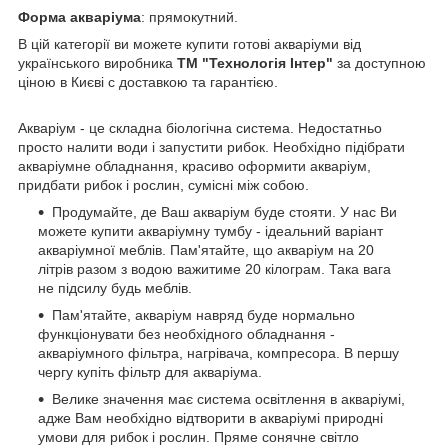
Форма акваріума
: прямокутний.
В цій категорії ви можете купити готові акваріуми від
українського виробника
ТМ "Технологія Інтер"
за доступною
ціною в Києві c доставкою та гарантією.
Акваріум - це складна біологічна система. Недостатньо
просто налити води і запустити рибок. Необхідно підібрати
акваріумне обладнання, красиво оформити акваріум,
придбати рибок і рослин, сумісні між собою.
Продумайте, де Ваш акваріум буде стояти. У нас Ви
можете купити акваріумну тумбу - ідеальний варіант
акваріумної меблів. Пам'ятайте, що акваріум на 20
літрів разом з водою важитиме 20 кілограм. Така вага
не підсилу будь меблів.
Пам'ятайте, акваріум навряд буде нормально
функціонувати без необхідного обладнання -
акваріумного фільтра, нагрівача, компресора. В першу
чергу купіть фільтр для акваріума.
Велике значення має система освітлення в акваріумі,
адже Вам необхідно відтворити в акваріумі природні
умови для рибок і рослин. Пряме сонячне світло