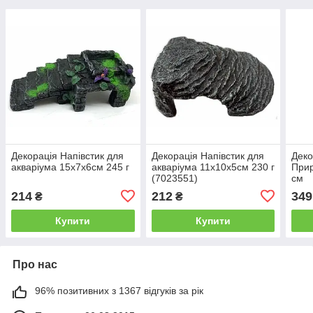
Декорація Напівстик для
Декорація Напівстик для
Деко
акваріума 15х7х6см 245 г
акваріума 11х10х5см 230 г
Прир
(7023551)
см
214
212
349
₴
₴
Купити
Купити
Про нас
96% позитивних з 1367 відгуків за рік