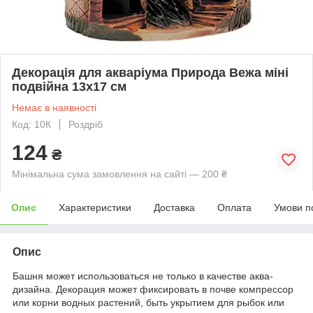
Декорація для акваріума Природа Вежа міні
подвійна 13х17 см
Немає в наявності
Код: 10К
Роздріб
124
₴
Мінімальна сума замовлення на сайті — 200 ₴
Опис
Характеристики
Доставка
Оплата
Умови п
Опис
Башня может использоваться не только в качестве аква-
дизайна. Декорация может фиксировать в почве компрессор
или корни водных растений, быть укрытием для рыбок или