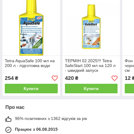
Tetra AquaSafe 100 мл на
ТЕРМІН 02.2025!!! Tetra
Фон 
200 л - підготовка води
SafeStart 100 мл на 120 л
чорн
- швидкий запуск
см
254
420
12
₴
₴
Купити
Купити
Про нас
96% позитивних з 1362 відгуків за рік
Працює з 06.08.2015