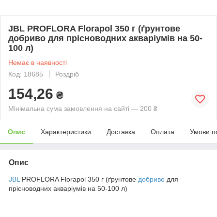
JBL PROFLORA Florapol 350 г (ґрунтове
добриво для прісноводних акваріумів на 50-
100 л)
Немає в наявності
Код: 18685
Роздріб
154,26
₴
Мінімальна сума замовлення на сайті — 200 ₴
Опис
Характеристики
Доставка
Оплата
Умови п
Опис
JBL
PROFLORA Florapol 350 г (ґрунтове
добриво
для
прісноводних акваріумів на 50-100 л)