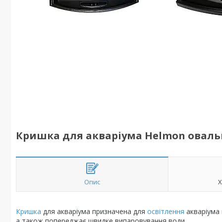
Кришка для акваріума Helmon овальн
Опис
Х
Кришка
для акваріума призначена для
освітлення
акваріума 
а також попереджає швидке випаровування води.