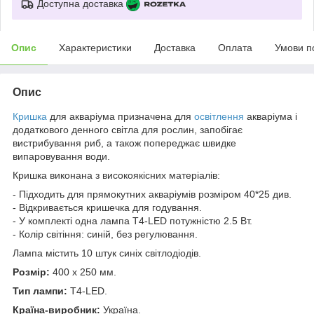
Доступна доставка
Опис
Характеристики
Доставка
Оплата
Умови п
Опис
Кришка
для акваріума призначена для
освітлення
акваріума і
додаткового денного світла для рослин, запобігає
вистрибування риб, а також попереджає швидке
випаровування води.
Кришка виконана з високоякісних матеріалів:
- Підходить для прямокутних акваріумів розміром 40*25 див.
- Відкривається кришечка для годування.
- У комплекті одна лампа T4-LED потужністю 2.5 Вт.
- Колір світіння: синій, без регулювання.
Лампа містить 10 штук синіх світлодіодів.
Розмір:
400 х 250 мм.
Тип лампи:
T4-LED.
Країна-виробник:
Україна.