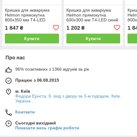
Кришка для акваріума
Кришка для акваріума
Криш
Helmon прямокутна
Helmon прямокутна
Helm
800х350 мм T4-LED
600х300 мм T4-LED синій
800х
триколірна
1 847
1 202
1 8
₴
₴
Купити
Купити
Про нас
96% позитивних з 1366 відгуків за рік
Працює з 06.08.2015
м. Київ
Федора Ернста, 6, вхід з двору за 3-м підїздом, Київ,
Україна
Контакти
Сьогодні вихідний
Показати весь графік роботи