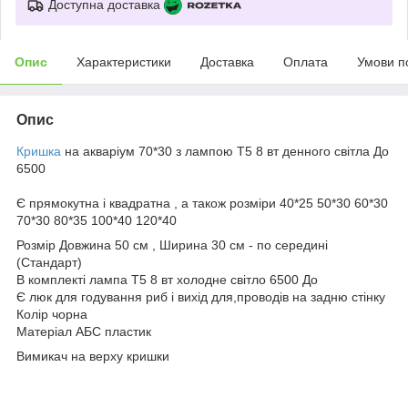
Доступна доставка
Опис
Характеристики
Доставка
Оплата
Умови п
Опис
Кришка
на акваріум 70*30 з лампою Т5 8 вт денного світла До
6500
Є прямокутна і квадратна , а також розміри 40*25 50*30 60*30
70*30 80*35 100*40 120*40
Розмір Довжина 50 см , Ширина 30 см - по середині
(Стандарт)
В комплекті лампа Т5 8 вт холодне світло 6500 До
Є люк для годування риб і вихід для,проводів на задню стінку
Колір чорна
Матеріал АБС пластик
Вимикач на верху кришки