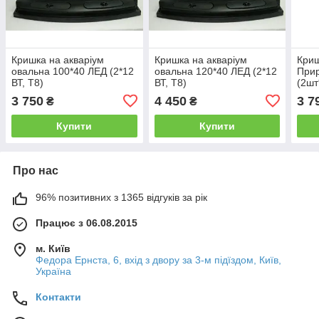
Кришка на акваріум
Кришка на акваріум
Криш
овальна 100*40 ЛЕД (2*12
овальна 120*40 ЛЕД (2*12
Прир
ВТ, Т8)
ВТ, Т8)
(2шт
3 750
4 450
3 7
₴
₴
Купити
Купити
Про нас
96% позитивних з 1365 відгуків за рік
Працює з 06.08.2015
м. Київ
Федора Ернста, 6, вхід з двору за 3-м підїздом, Київ,
Україна
Контакти