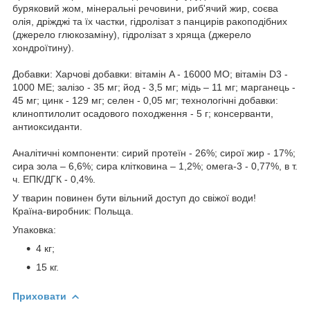
буряковий жом, мінеральні речовини, риб'ячий жир, соєва
олія, дріжджі та їх частки, гідролізат з панцирів ракоподібних
(джерело глюкозаміну), гідролізат з хряща (джерело
хондроїтину).
Добавки: Харчові добавки: вітамін A - 16000 МО; вітамін D3 -
1000 ME; залізо - 35 мг; йод - 3,5 мг; мідь – 11 мг; марганець -
45 мг; цинк - 129 мг; селен - 0,05 мг; технологічні добавки:
клиноптилолит осадового походження - 5 г; консерванти,
антиоксиданти.
Аналітичні компоненти: сирий протеїн - 26%; сирої жир - 17%;
сира зола – 6,6%; сира клітковина – 1,2%; омега-3 - 0,77%, в т.
ч. ЕПК/ДГК - 0,4%.
У тварин повинен бути вільний доступ до свіжої води!
Країна-виробник: Польща.
Упаковка:
4 кг;
15 кг.
Приховати