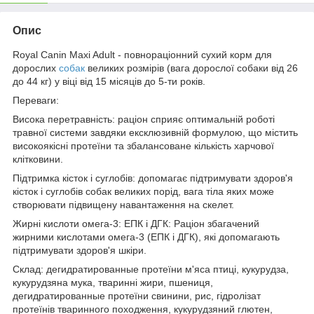
Опис
Royal Canin Maxi Adult - повнораціонний сухий корм для
дорослих
собак
великих розмірів (вага дорослої собаки від 26
до 44 кг) у віці від 15 місяців до 5-ти років.
Переваги:
Висока перетравність: раціон сприяє оптимальній роботі
травної системи завдяки ексклюзивній формулою, що містить
високоякісні протеїни та збалансоване кількість харчової
клітковини.
Підтримка кісток і суглобів: допомагає підтримувати здоров'я
кісток і суглобів собак великих порід, вага тіла яких може
створювати підвищену навантаження на скелет.
Жирні кислоти омега-3: ЕПК і ДГК: Раціон збагачений
жирними кислотами омега-3 (ЕПК і ДГК), які допомагають
підтримувати здоров'я шкіри.
Склад: дегидратированные протеїни м'яса птиці, кукурудза,
кукурудзяна мука, тваринні жири, пшениця,
дегидратированные протеїни свинини, рис, гідролізат
протеїнів тваринного походження, кукурудзяний глютен,