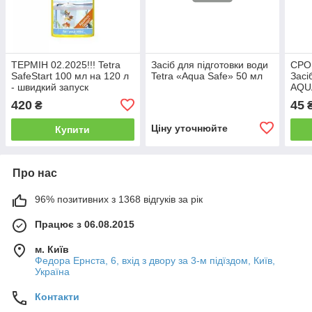
ТЕРМІН 02.2025!!! Tetra
Засіб для підготовки води
СРОК
SafeStart 100 мл на 120 л
Tetra «Aqua Safe» 50 мл
Засі
- швидкий запуск
AQU
мл
420
45
₴
Ціну уточнюйте
Купити
Про нас
96% позитивних з 1368 відгуків за рік
Працює з 06.08.2015
м. Київ
Федора Ернста, 6, вхід з двору за 3-м підїздом, Київ,
Україна
Контакти