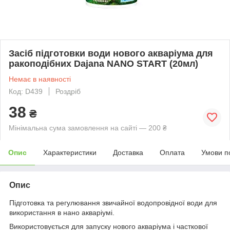
Засіб підготовки води нового акваріума для
ракоподібних Dajana NANO START (20мл)
Немає в наявності
Код: D439
Роздріб
38
₴
Мінімальна сума замовлення на сайті — 200 ₴
Опис
Характеристики
Доставка
Оплата
Умови п
Опис
Підготовка та регулювання звичайної водопровідної води для
використання в нано акваріумі.
Використовується для запуску нового акваріума і часткової