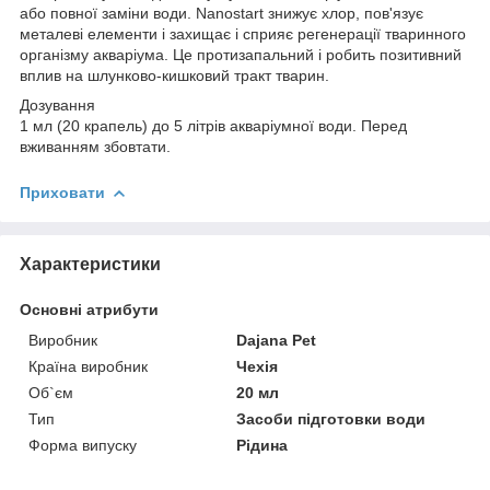
або повної заміни води. Nanostart знижує хлор, пов'язує
металеві елементи і захищає і сприяє регенерації тваринного
організму акваріума. Це протизапальний і робить позитивний
вплив на шлунково-кишковий тракт тварин.
Дозування
1 мл (20 крапель) до 5 літрів акваріумної води. Перед
вживанням збовтати.
Приховати
Характеристики
Основні атрибути
Виробник
Dajana Pet
Країна виробник
Чехія
Об`єм
20 мл
Тип
Засоби підготовки води
Форма випуску
Рідина